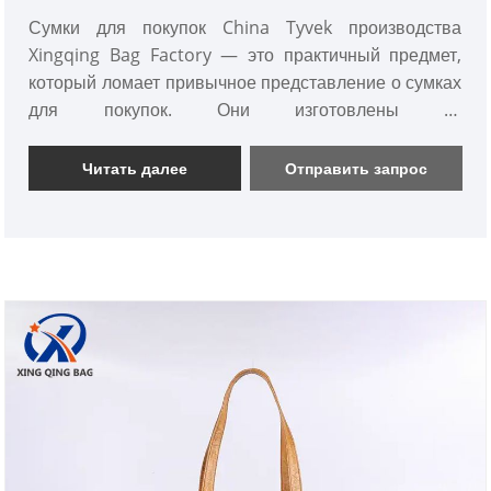
Сумки для покупок China Tyvek производства
Xingqing Bag Factory — это практичный предмет,
который ломает привычное представление о сумках
для покупок. Они изготовлены из
высококачественной бумаги DuPont и не являются
обычными бумажными или пластиковыми сумками.
Читать далее
Отправить запрос
Они имеют уникальную текстуру на ощупь, выглядят
легкими, но при этом исключительно прочными. Они
сочетают в себе простой стиль бумаги с гибкостью
ткани, что делает их пригодными для ежедневных
покупок и поездок на работу.