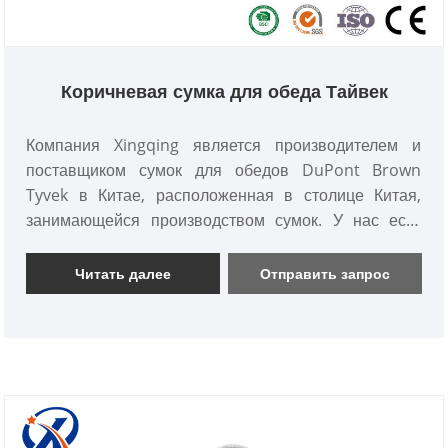
Коричневая сумка для обеда Тайвек
Компания Xingqing является производителем и
поставщиком сумок для обедов DuPont Brown
Tyvek в Китае, расположенная в столице Китая,
занимающейся производством сумок. У нас есть
собственная швейная фабрика и современное
печатное оборудование, а также опытная команда
Читать далее
Отправить запрос
продаж, которая делает все возможное, чтобы
удовлетворить потребности клиентов. Высокое
качество и доступная цена всегда были нашим
приоритетом. Мы также предоставляем
универсальные услуги по индивидуальной
настройке и бесплатные образцы, чтобы помочь
клиентам выполнить заказы. Мы с нетерпением