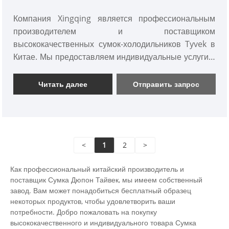
Компания Xingqing является профессиональным
производителем и поставщиком
высококачественных сумок-холодильников Tyvek в
Китае. Мы предоставляем индивидуальные услуги и
бесплатные образцы. Годовой объем экспорта
составляет до 10 миллионов +. Мы сотрудничаем с
Читать далее
Отправить запрос
десятками тысяч крупных и мелких брендов, таких
как Wal-Mart, Disney, McDonald's и т. д., и набираем
новых клиентов. Вы можете разместить небольшой
серийный заказ, чтобы проверить прочность нашей
<
1
2
>
фабрики. Добро пожаловать, чтобы узнать.
Как профессиональный китайский производитель и
поставщик Сумка Дюпон Тайвек, мы имеем собственный
завод. Вам может понадобиться бесплатный образец
некоторых продуктов, чтобы удовлетворить ваши
потребности. Добро пожаловать на покупку
высококачественного и индивидуального товара Сумка