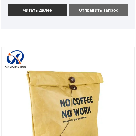
обеспечивающая качество, но и собственная
команда дизайнеров и разработчиков,
Читать далее
Отправить запрос
обеспечивающая выпуск 10 новых моделей сумок
Tyvek Tote Bags каждый месяц. У нас также есть
профессиональный персонал по продажам
внешней торговли, который обслуживает клиентов,
предоставляя индивидуальные и бесплатные
образцы, доступные 24 часа в сутки. Добро
пожаловать, чтобы узнать.