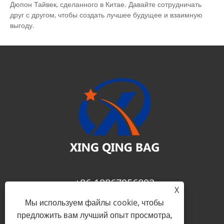
Дюпон Тайвек, сделанного в Китае. Давайте сотрудничать
друг с другом, чтобы создать лучшее будущее и взаимную
выгоду.
+86-18867956892
X
Мы используем файлы cookie, чтобы
fay@xing-qing.com
предложить вам лучший опыт просмотра,