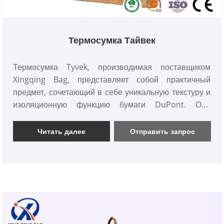
Термосумка Тайвек
Термосумка Tyvek, производимая поставщиком
Xingqing Bag, представляет собой практичный
предмет, сочетающий в себе уникальную текстуру и
изоляционную функцию бумаги DuPont. Она
полностью отличается от обычных тканевых
изоляционных пакетов. Его внешний слой
Читать далее
Отправить запрос
представляет собой гибкую и прочную бумагу
DuPont с матовой текстурой и уникальным
ощущением текстуры. Он похож на бумагу, но более
долговечен, чем холст, внутренний слой
представляет собой специальный изоляционный
материал, способный сохранять подходящую
температуру для продуктов питания и напитков.